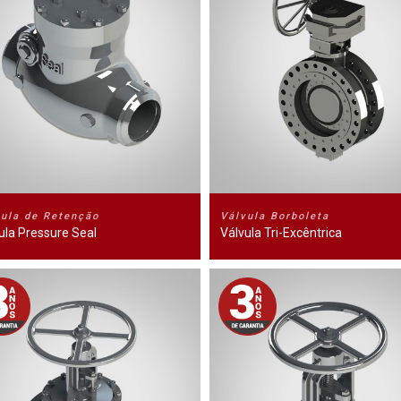
vula de Retenção
Válvula Borboleta
ula Pressure Seal
Válvula Tri-Excêntrica