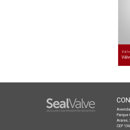
Vál
Válv
CON
Avenida
Parque 
Araras,
CEP 136