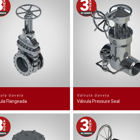
vula Gaveta
Válvula Gaveta
ula Flangeada
Válvula Pressure Seal