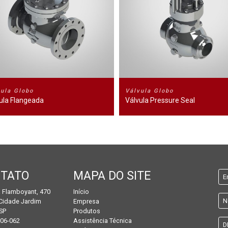
vula Globo
Válvula Globo
ula Flangeada
Válvula Pressure Seal
TATO
MAPA DO SITE
 Flamboyant, 470
Início
Cidade Jardim
Empresa
 SP
Produtos
06-062
Assistência Técnica