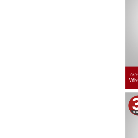
Vál
Válv