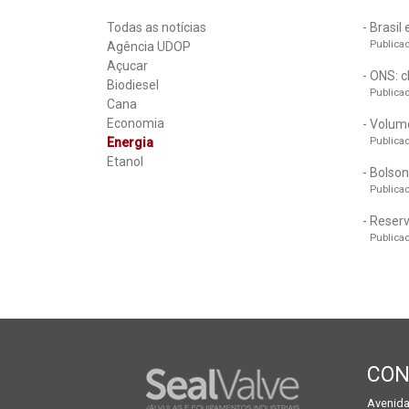
Todas as notícias
Brasil
Publicad
Agência UDOP
Açucar
ONS: c
Biodiesel
Publicad
Cana
Economia
Volume
Energia
Publicad
Etanol
Bolson
Publicad
Reserv
Publicad
CON
Avenida