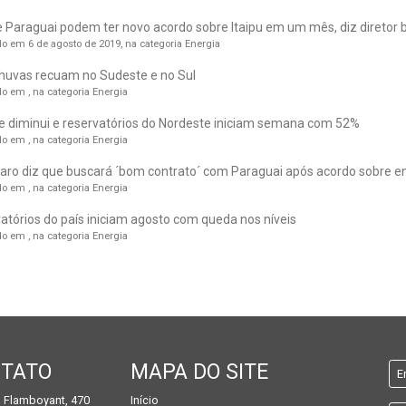
 e Paraguai podem ter novo acordo sobre Itaipu em um mês, diz diretor b
o em 6 de agosto de 2019, na categoria
Energia
huvas recuam no Sudeste e no Sul
o em , na categoria
Energia
 diminui e reservatórios do Nordeste iniciam semana com 52%
o em , na categoria
Energia
aro diz que buscará ´bom contrato´ com Paraguai após acordo sobre en
o em , na categoria
Energia
atórios do país iniciam agosto com queda nos níveis
o em , na categoria
Energia
TATO
MAPA DO SITE
 Flamboyant, 470
Início